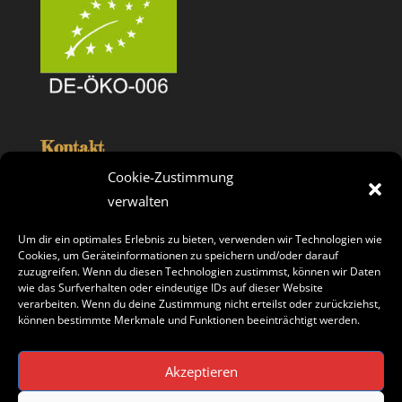
Kontakt
fruit 4 you sd GmbH
Cookie-Zustimmung
Beusselstr. 44 n-q
verwalten
10553 Berlin
Telefon: 030/39 40 85 25
Um dir ein optimales Erlebnis zu bieten, verwenden wir Technologien wie
Fax: 030/39 40 85 45
E-Mail: info@fruit-4-you.de
Cookies, um Geräteinformationen zu speichern und/oder darauf
zuzugreifen. Wenn du diesen Technologien zustimmst, können wir Daten
wie das Surfverhalten oder eindeutige IDs auf dieser Website
Social Links
verarbeiten. Wenn du deine Zustimmung nicht erteilst oder zurückziehst,
können bestimmte Merkmale und Funktionen beeinträchtigt werden.
Akzeptieren