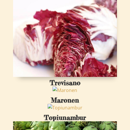
Trevisano
Maronen
Topiunambur