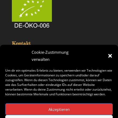
Kontakt
fruit 4 you sd GmbH
Cookie-Zustimmung
Beusselstr. 44 n-q
verwalten
10553 Berlin
Telefon: 030/39 40 85 25
Um dir ein optimales Erlebnis zu bieten, verwenden wir Technologien wie
Fax: 030/39 40 85 45
E-Mail: info@fruit-4-you.de
Cookies, um Geräteinformationen zu speichern und/oder darauf
zuzugreifen. Wenn du diesen Technologien zustimmst, können wir Daten
wie das Surfverhalten oder eindeutige IDs auf dieser Website
verarbeiten. Wenn du deine Zustimmung nicht erteilst oder zurückziehst,
Social Links
können bestimmte Merkmale und Funktionen beeinträchtigt werden.
Akzeptieren