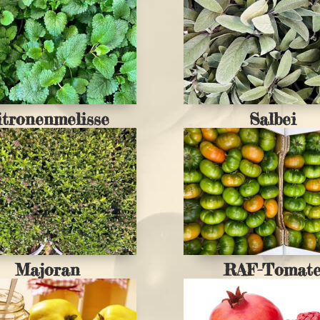
itronenmelisse
Salbei
Majoran
RAF-Tomat