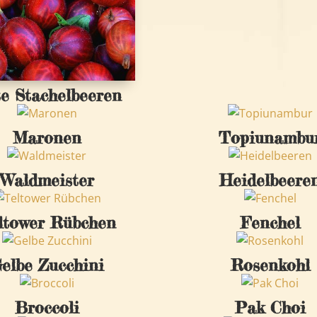
e Stachelbeeren
Maronen
Topiunambu
Waldmeister
Heidelbeere
ltower Rübchen
Fenchel
elbe Zucchini
Rosenkohl
Broccoli
Pak Choi