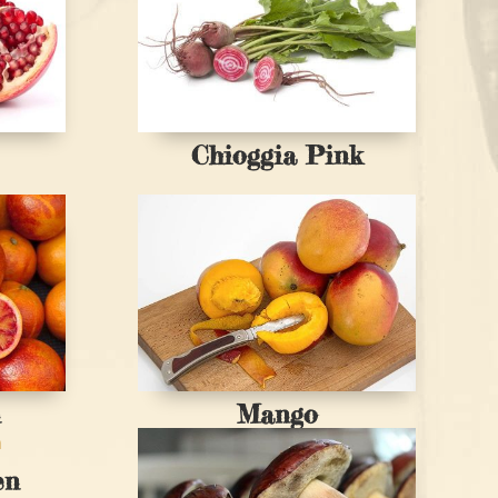
Chioggia Pink
n
Mango
en