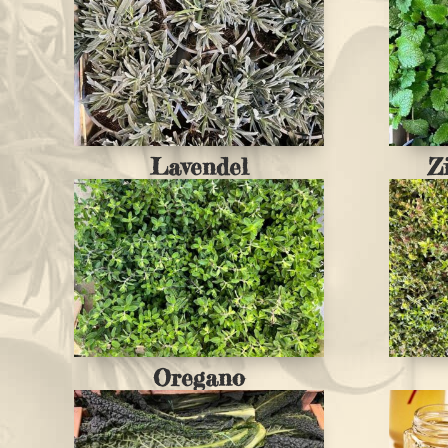
Lavendel
Z
Oregano