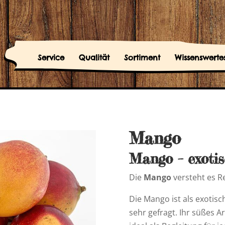
Service
Qualität
Sortiment
Wissenswerte
Mango
Mango – exoti
Die
Mango
versteht es R
Die Mango ist als exotis
sehr gefragt. Ihr süßes 