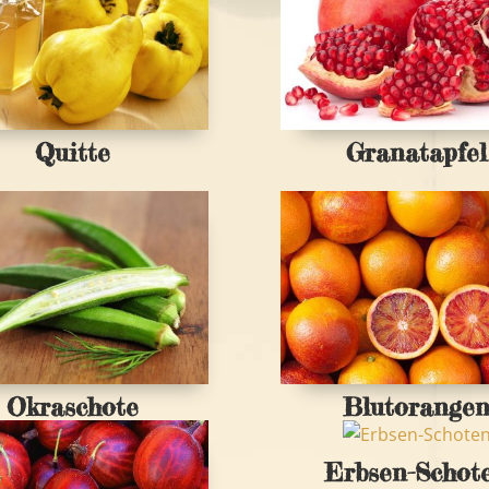
Quitte
Granatapfel
Okraschote
Blutorange
Erbsen-Schot