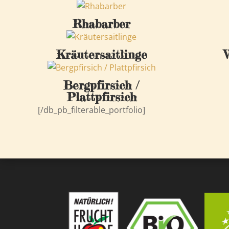
Rhabarber
Kräutersaitlinge
Bergpfirsich /
Plattpfirsich
[/db_pb_filterable_portfolio]