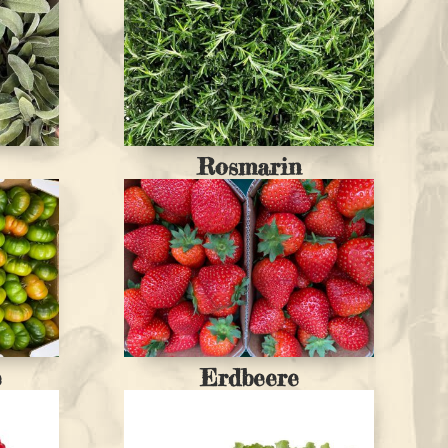
Rosmarin
e
Erdbeere