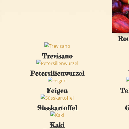
Rot
Trevisano
Petersilienwurzel
Feigen
Te
Süsskartoffel
G
Kaki